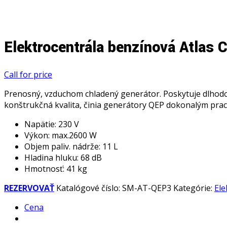
Elektrocentrála benzínová Atlas
Call for price
Prenosný, vzduchom chladený generátor. Poskytuje dlhodo
konštrukčná kvalita, činia generátory QEP dokonalým pr
Napätie: 230 V
Výkon: max.2600 W
Objem paliv. nádrže: 11 L
Hladina hluku: 68 dB
Hmotnosť: 41 kg
REZERVOVAŤ
Katalógové číslo:
SM-AT-QEP3
Kategórie:
Ele
Cena