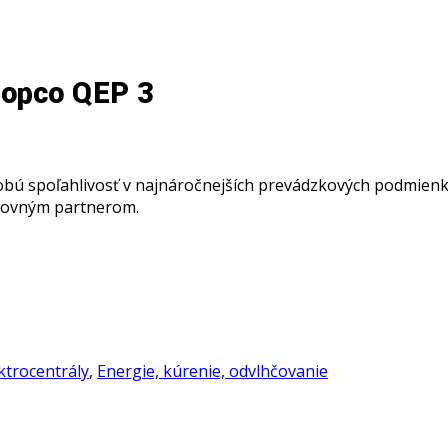
 Copco QEP 3
bú spoľahlivosť v najnáročnejších prevádzkových podmienk
acovným partnerom.
ktrocentrály
,
Energie, kúrenie, odvlhčovanie