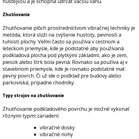
hustejšou a je schopná udržať väčšiu váhu.
Zhutňovanie
Zhutňovanie plôch prostredníctvom vibračnej techniky je
metóda, ktorá slúži na zvýšenie hustoty, pevnosti a
tuhosti plochy. Veľmi často sa používa v cestnom a
leteckom priemysle, kde je podstatné aby používaná
podkladová plocha pod plytkými základmi, ako je zem,
piesok alebo štrk bola pevná. Rovnako sa používa aj v
stavebnom priemysle, kde je rovnako podstatné mať
pevný povrch. Či už ide o podklad pre budovy alebo
parkoviská, prípadne chodníky.
Typy strojov na zhutňovanie
Zhutňovanie podkladového povrchu je možné vykonať
rôznymi typmi zariadení:
vibračné dosky
vibračné nohy