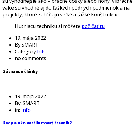
sú výhodnejšie ako vibračné dosky alebo nohy. Vibračné
valce sú vhodné aj do ťažkých pôdnych podmienok a na
projekty, ktoré zahŕňajú veľké a ťažké konštrukcie.
Hutniacu techniku si môžete
požičať tu
19. mája 2022
By:SMART
Category:
Info
no comments
Súvisiace články
19. mája 2022
By: SMART
in:
Info
Kedy a ako vertikutovať trávnik?