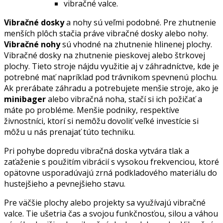
vibračné valce.
Vibračné dosky
a nohy sú veľmi podobné. Pre zhutnenie
menších plôch stačia práve vibračné dosky alebo nohy.
Vibračné nohy
sú vhodné na zhutnenie hlinenej plochy.
Vibračné dosky na zhutnenie pieskovej alebo štrkovej
plochy. Tieto stroje nájdu využitie aj v záhradníctve, kde je
potrebné mať napríklad pod trávnikom spevnenú plochu.
Ak prerábate záhradu a potrebujete menšie stroje, ako je
minibager
alebo vibračná noha, stačí si ich požičať a
máte po probléme. Menšie podniky, respektíve
živnostníci, ktorí si nemôžu dovoliť veľké investície si
môžu u nás prenajať túto techniku.
Pri pohybe dopredu vibračná doska vytvára tlak a
zaťaženie s použitím vibrácií s vysokou frekvenciou, ktoré
opätovne usporadúvajú zrná podkladového materiálu do
hustejšieho a pevnejšieho stavu.
Pre väčšie plochy alebo projekty sa využívajú vibračné
valce. Tie ušetria čas a svojou funkčnosťou, silou a váhou