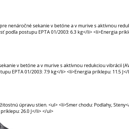
re nenáročné sekanie v betóne a v murive s aktívnou redukci
ť podľa postupu EPTA 01/2003: 6.3 kg</li> <li>Energia príklep
kanie v betóne a v murive s aktívnou redukciou vibrácií (AV
pu EPTA 01/2003: 7.9 kg</li> <li>Energia príklepu: 11.5 J</l
žitostnú úpravu stien. <ul> <li>Smer chodu: Podlahy, Steny</
ríklepu: 26.0 J</li> </ul>