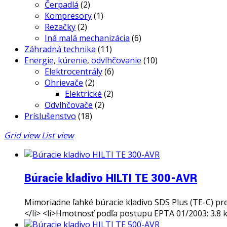
Čerpadlá
(2)
Kompresory
(1)
Rezačky
(2)
Iná malá mechanizácia
(6)
Záhradná technika
(11)
Energie, kúrenie, odvlhčovanie
(10)
Elektrocentrály
(6)
Ohrievače
(2)
Elektrické
(2)
Odvlhčovače
(2)
Príslušenstvo
(18)
Grid view
List view
Búracie kladivo HILTI TE 300-AVR
Mimoriadne ľahké búracie kladivo SDS Plus (TE-C) pre
</li> <li>Hmotnosť podľa postupu EPTA 01/2003: 3.8 kg<