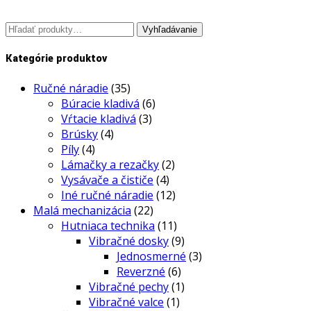
Hľadať:
Vyhľadávanie
Kategórie produktov
Ručné náradie
(35)
Búracie kladivá
(6)
Vŕtacie kladivá
(3)
Brúsky
(4)
Píly
(4)
Lámačky a rezačky
(2)
Vysávače a čističe
(4)
Iné ručné náradie
(12)
Malá mechanizácia
(22)
Hutniaca technika
(11)
Vibračné dosky
(9)
Jednosmerné
(3)
Reverzné
(6)
Vibračné pechy
(1)
Vibračné valce
(1)