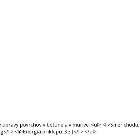
 úpravy povrchov v betóne a v murive. <ul> <li>Smer chodu: S
/li> <li>Energia príklepu: 3.3 J</li> </ul>