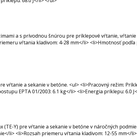
ríklepu: 68.0 J</li> </ul>
žimami a s prívodnou šnúrou pre príklepové vŕtanie, vŕtanie 
priemeru vŕtania kladivom: 4-28 mm</li> <li>Hmotnosť podľa 
e vŕtanie a sekanie v betóne. <ul> <li>Pracovný režim: Príkl
stupu EPTA 01/2003: 6.1 kg</li> <li>Energia príklepu: 6.0 J</
 (TE-Y) pre vŕtanie a sekanie v betóne v náročných podmien
anie</li> <li>Rozsah priemeru vŕtania kladivom: 12-55 mm</l