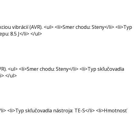
ou vibrácií (AVR). <ul> <li>Smer chodu: Steny</li> <li>Typ
u: 8.5 J</li> </ul>
R). <ul> <li>Smer chodu: Steny</li> <li>Typ skľučovadla
i> </ul>
li> <li>Typ skľučovadla nástroja: TE-S</li> <li>Hmotnosť