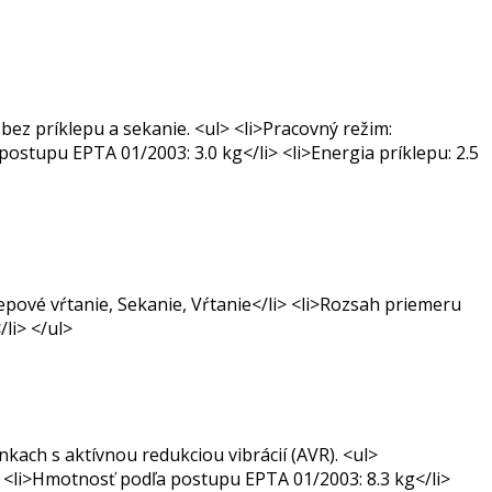
bez príklepu a sekanie. <ul> <li>Pracovný režim:
postupu EPTA 01/2003: 3.0 kg</li> <li>Energia príklepu: 2.5
epové vŕtanie, Sekanie, Vŕtanie</li> <li>Rozsah priemeru
li> </ul>
kach s aktívnou redukciou vibrácií (AVR). <ul>
i> <li>Hmotnosť podľa postupu EPTA 01/2003: 8.3 kg</li>