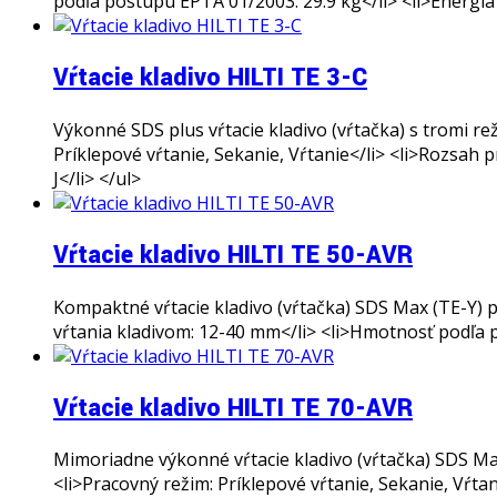
podľa postupu EPTA 01/2003: 29.9 kg</li> <li>Energia p
Vŕtacie kladivo HILTI TE 3-C
Výkonné SDS plus vŕtacie kladivo (vŕtačka) s tromi re
Príklepové vŕtanie, Sekanie, Vŕtanie</li> <li>Rozsah 
J</li> </ul>
Vŕtacie kladivo HILTI TE 50-AVR
Kompaktné vŕtacie kladivo (vŕtačka) SDS Max (TE-Y) pr
vŕtania kladivom: 12-40 mm</li> <li>Hmotnosť podľa po
Vŕtacie kladivo HILTI TE 70-AVR
Mimoriadne výkonné vŕtacie kladivo (vŕtačka) SDS Max
<li>Pracovný režim: Príklepové vŕtanie, Sekanie, Vŕt