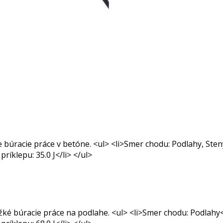
búracie práce v betóne. <ul> <li>Smer chodu: Podlahy, Steny
ríklepu: 35.0 J</li> </ul>
ké búracie práce na podlahe. <ul> <li>Smer chodu: Podlahy</